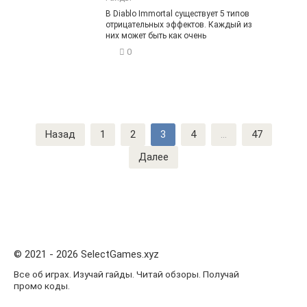
В Diablo Immortal существует 5 типов
отрицательных эффектов. Каждый из
них может быть как очень
0
Навигация
Назад
1
2
3
4
…
47
по
Далее
записям
© 2021 - 2026 SelectGames.xyz
Все об играх. Изучай гайды. Читай обзоры. Получай
промо коды.