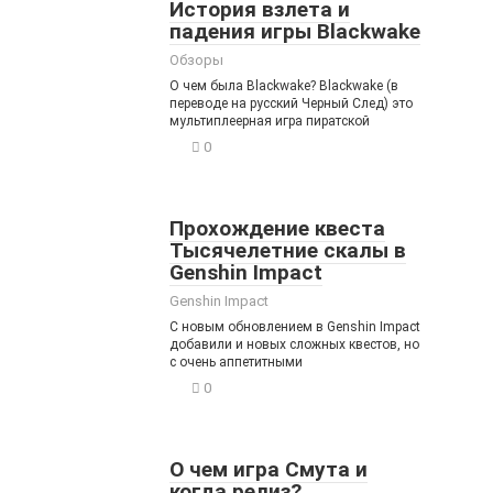
История взлета и
падения игры Blackwake
Обзоры
О чем была Blackwake? Blackwake (в
переводе на русский Черный След) это
мультиплеерная игра пиратской
0
Прохождение квеста
Тысячелетние скалы в
Genshin Impact
Genshin Impact
С новым обновлением в Genshin Impact
добавили и новых сложных квестов, но
с очень аппетитными
0
О чем игра Смута и
когда релиз?