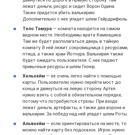
двинуться по дороге в правую сторону. Там
лежат деньги, ресурс и сидит Ворон Одина.
Также придется убить валькирию.
Дополнительно с нее упадет шлем Гейрдрифюль.
Тело Тамура
— комната находится на самом
видном месте. Необходимы врата Каменщика.
Там же будет располагаться дверь в тайную
комнату. В ней лежит сокровищница с ресурсами,
птица, а также храм Йотнура. Валькирия также
будет ожидать пользователя. С нее падают
привычные ресурсы и шлем Гюннр.
Хельхейм
— ее очень легко найти с помощью
карты. Пользователю нужно перейти мост до
конца и двинуться на левую сторону. Артея
нужно взять с собой в обязательном порядке,
потому что потребуются стрелы. При входе
лежат деньги, артефакты, а также два ворона и
валькирия. За победу над ней упадет шлем Роты.
Альвхейм
— если ориентироваться на месте, то
можно найти карту без подсказок. Игрок нужно