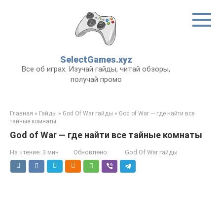
Перейти
к
контенту
SelectGames.xyz
Все об играх. Изучай гайды, читай обзоры,
получай промо
Главная
»
Гайды
»
God Of War гайды
»
God of War — где найти все
тайные комнаты
God of War — где найти все тайные комнаты
На чтение:
3 мин
Обновлено:
God Of War гайды