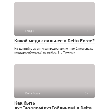
Гайды
0
Какой медик сильнее в Delta Force?
На данный момент игра предоставляет нам 2 персонажа
поддержки(медика) на выбор. Это Токсик и
Delta Force
4
Как быть
лутГноллом(лутГоблином) в Delta