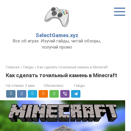
Перейти
к
контенту
SelectGames.xyz
Все об играх. Изучай гайды, читай обзоры,
получай промо
Главная
»
Гайды
»
Как сделать точильный камень в Minecraft
Как сделать точильный камень в Minecraft
На чтение:
2 мин
Обновлено:
Гайды