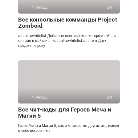
Чит-коды
0
Все консольные комманды Project
Zomboid.
addalltowhitelist Добавить всех игроков которые сейчас
онлайн в вайтлист. /addalltowhitelist additem Дать
предмет игроку
Чит-коды
0
Все чит-коды для Героев Меча и
Магии 5
Герои Меча и Магии 5, как и множество других игр, имеют
в себе встроенные