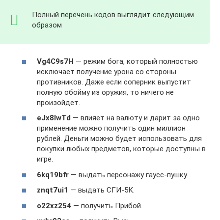
Полный перечень кодов выглядит следующим
образом
Vg4C9s7H
— режим бога, который полностью
исключает получение урона со стороны
противников. Даже если соперник выпустит
полную обойму из оружия, то ничего не
произойдет.
eJx8IwTd
— влияет на валюту и дарит за одно
применение можно получить один миллион
рублей. Деньги можно будет использовать для
покупки любых предметов, которые доступны в
игре.
6kq19bfr
— выдать персонажу гаусс-пушку.
znqt7ui1
— выдать СГИ-5К.
o22xz254
— получить Прибой.