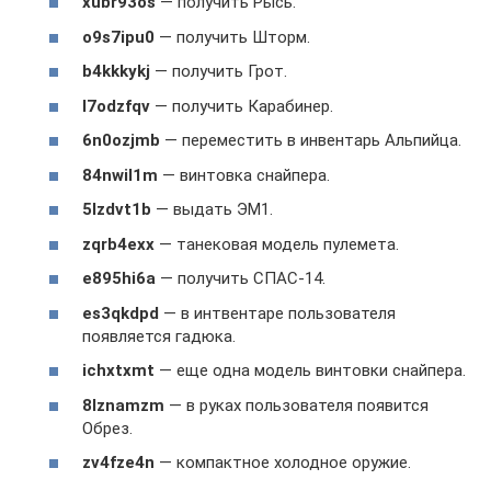
xubr93os
— получить Рысь.
o9s7ipu0
— получить Шторм.
b4kkkykj
— получить Грот.
l7odzfqv
— получить Карабинер.
6n0ozjmb
— переместить в инвентарь Альпийца.
84nwil1m
— винтовка снайпера.
5lzdvt1b
— выдать ЭМ1.
zqrb4exx
— танековая модель пулемета.
e895hi6a
— получить СПАС-14.
es3qkdpd
— в интвентаре пользователя
появляется гадюка.
ichxtxmt
— еще одна модель винтовки снайпера.
8lznamzm
— в руках пользователя появится
Обрез.
zv4fze4n
— компактное холодное оружие.