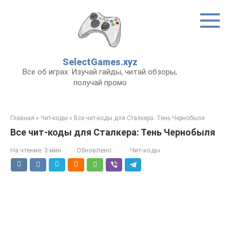
Перейти
к
контенту
SelectGames.xyz
Все об играх. Изучай гайды, читай обзоры,
получай промо
Главная
»
Чит-коды
»
Все чит-коды для Сталкера: Тень Чернобыля
Все чит-коды для Сталкера: Тень Чернобыля
На чтение:
3 мин
Обновлено:
Чит-коды