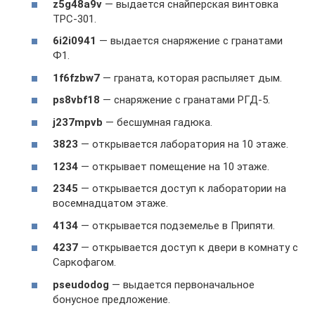
z5g48a9v
— выдается снайперская винтовка
TPC-301.
6i2i0941
— выдается снаряжение с гранатами
Ф1.
1f6fzbw7
— граната, которая распыляет дым.
ps8vbf18
— снаряжение с гранатами РГД-5.
j237mpvb
— бесшумная гадюка.
3823
— открывается лаборатория на 10 этаже.
1234
— открывает помещение на 10 этаже.
2345
— открывается доступ к лаборатории на
восемнадцатом этаже.
4134
— открывается подземелье в Припяти.
4237
— открывается доступ к двери в комнату с
Саркофагом.
pseudodog
— выдается первоначальное
бонусное предложение.