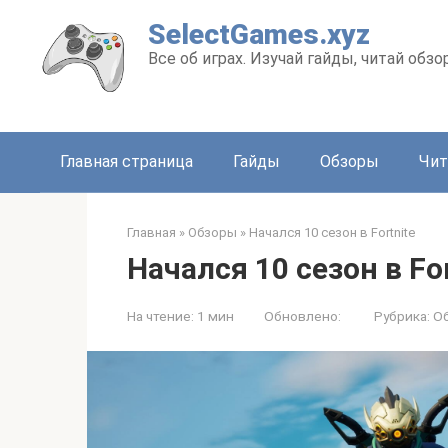
Перейти
SelectGames.xyz
к
Все об играх. Изучай гайды, читай обз
контенту
Главная страница
Гайды
Обзоры
Чит
Главная
»
Обзоры
»
Начался 10 сезон в Fortnite
Начался 10 сезон в Fo
На чтение:
1 мин
Обновлено:
Рубрика:
О