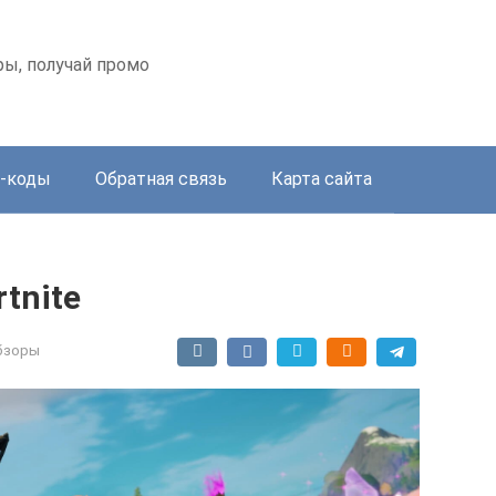
оры, получай промо
-коды
Обратная связь
Карта сайта
rtnite
бзоры