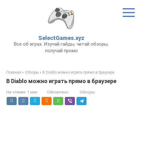
Перейти
к
контенту
SelectGames.xyz
Все об играх. Изучай гайды, читай обзоры,
получай промо
Главная
»
Обзоры
»
В Diablo можно играть прямо в браузере
В Diablo можно играть прямо в браузере
На чтение:
1 мин
Обновлено:
Обзоры