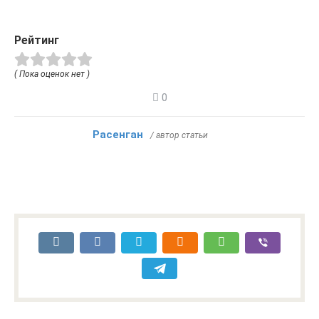
Рейтинг
( Пока оценок нет )
0
Расенган
/ автор статьи