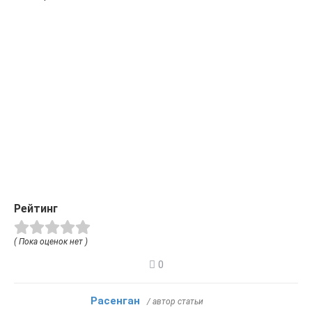
Рейтинг
( Пока оценок нет )
0
Расенган
/ автор статьи