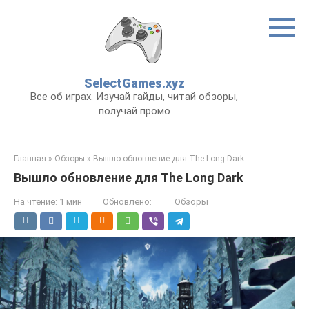
Перейти
к
контенту
SelectGames.xyz
Все об играх. Изучай гайды, читай обзоры,
получай промо
Главная
»
Обзоры
»
Вышло обновление для The Long Dark
Вышло обновление для The Long Dark
На чтение:
1 мин
Обновлено:
Обзоры