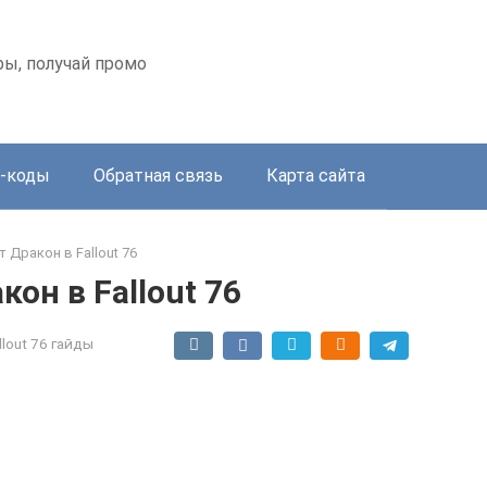
оры, получай промо
-коды
Обратная связь
Карта сайта
 Дракон в Fallout 76
он в Fallout 76
llout 76 гайды