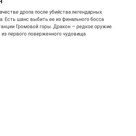
н
ачестве дропа после убийства легендарных
а. Есть шанс выбить ее из финального босса
танции Громовой горы. Дракон — редкое оружие.
т из первого поверженного чудовища.