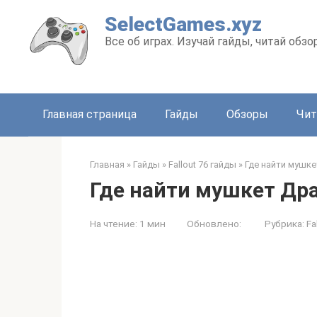
Перейти
SelectGames.xyz
к
Все об играх. Изучай гайды, читай обз
контенту
Главная страница
Гайды
Обзоры
Чит
Главная
»
Гайды
»
Fallout 76 гайды
»
Где найти мушкет
Где найти мушкет Драк
На чтение:
1 мин
Обновлено:
Рубрика:
Fa