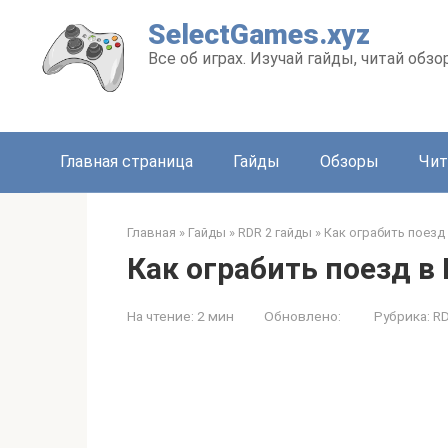
Перейти
SelectGames.xyz
к
Все об играх. Изучай гайды, читай обз
контенту
Главная страница
Гайды
Обзоры
Чит
Главная
»
Гайды
»
RDR 2 гайды
»
Как ограбить поезд
Как ограбить поезд в 
На чтение:
2 мин
Обновлено:
Рубрика:
RD