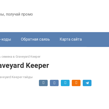
оры, получай промо
-коды
Обратная связь
Карта сайта
ь семена в Graveyard Keeper
aveyard Keeper
aveyard Keeper гайды