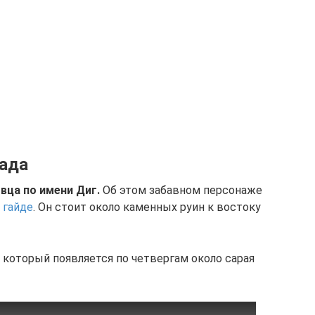
рада
вца по имени Диг.
Об этом забавном персонаже
 гайде
. Он стоит около каменных руин к востоку
 который появляется по четвергам около сарая