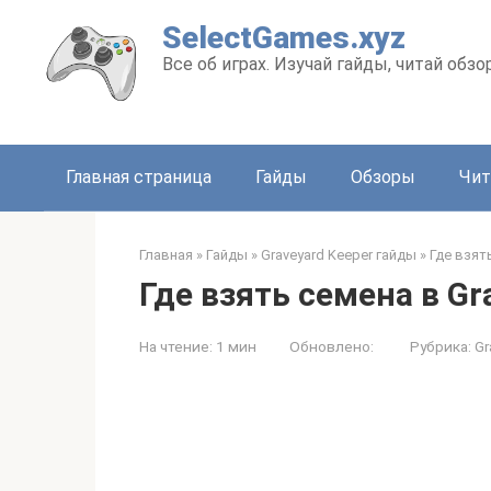
Перейти
SelectGames.xyz
к
Все об играх. Изучай гайды, читай обз
контенту
Главная страница
Гайды
Обзоры
Чит
Главная
»
Гайды
»
Graveyard Keeper гайды
»
Где взят
Где взять семена в Gr
На чтение:
1 мин
Обновлено:
Рубрика:
Gr