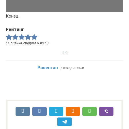
Конец.
Рейтинг
(
1
оценка, среднее
5
из
5
)
0
Расенган
/ автор статьи