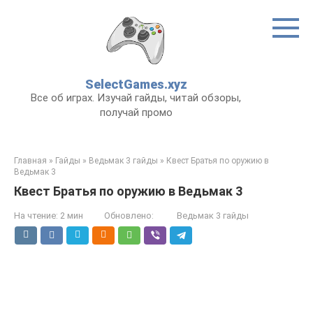
Перейти
к
контенту
SelectGames.xyz
Все об играх. Изучай гайды, читай обзоры,
получай промо
Главная
»
Гайды
»
Ведьмак 3 гайды
»
Квест Братья по оружию в
Ведьмак 3
Квест Братья по оружию в Ведьмак 3
На чтение:
2 мин
Обновлено:
Ведьмак 3 гайды