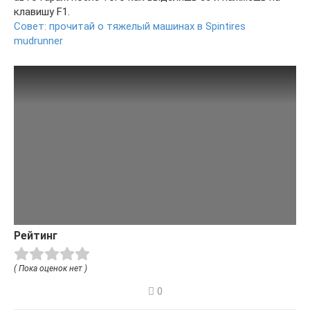
клавишу F1.
Совет: прочитай о тяжелый машинах в Spintires
mudrunner
Рейтинг
( Пока оценок нет )
0