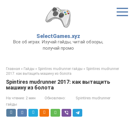
Перейти
к
контенту
SelectGames.xyz
Все об играх. Изучай гайды, читай обзоры,
получай промо
Главная
»
Гайды
»
Spintires mudrunner гайды
»
Spintires mudrunner
2017: как вытащить машину из болота
Spintires mudrunner 2017: как вытащить
машину из болота
На чтение:
2 мин
Обновлено:
Spintires mudrunner
гайды