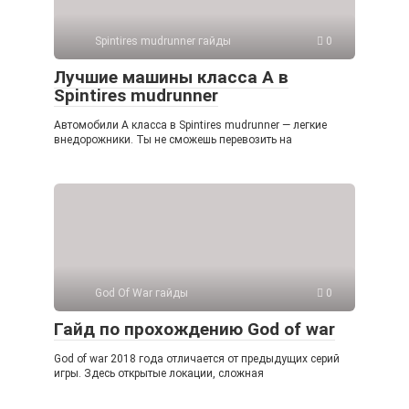
Spintires mudrunner гайды
0
Лучшие машины класса А в
Spintires mudrunner
Автомобили А класса в Spintires mudrunner — легкие
внедорожники. Ты не сможешь перевозить на
God Of War гайды
0
Гайд по прохождению God of war
God of war 2018 года отличается от предыдущих серий
игры. Здесь открытые локации, сложная